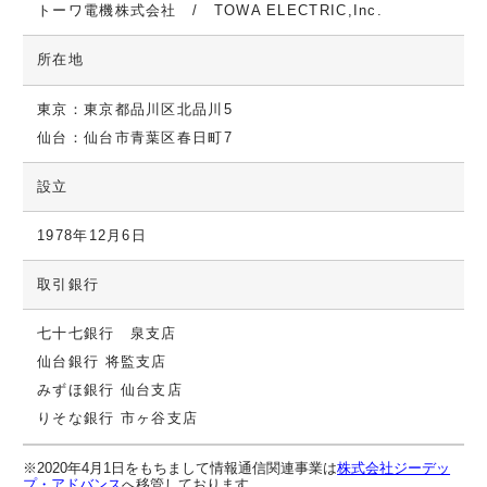
トーワ電機株式会社 / TOWA ELECTRIC,Inc.
所在地
東京：東京都品川区北品川5
仙台：仙台市青葉区春日町7
設立
1978年12月6日
取引銀行
七十七銀行 泉支店
仙台銀行 将監支店
みずほ銀行 仙台支店
りそな銀行 市ヶ谷支店
※2020年4月1日をもちまして情報通信関連事業は
株式会社ジーデッ
プ・アドバンス
へ移管しております。